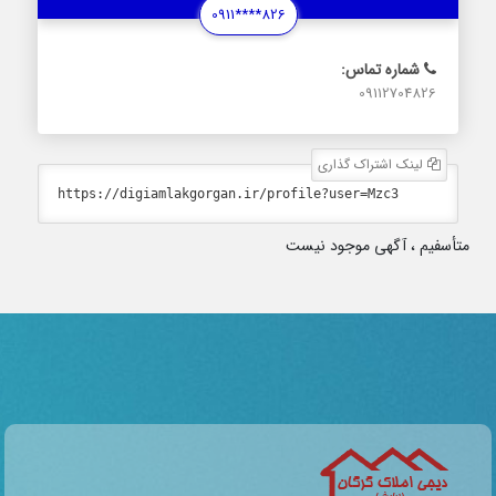
0911****826
شماره تماس:
09112704826
لینک اشتراک گذاری
متأسفیم ، آگهی موجود نیست