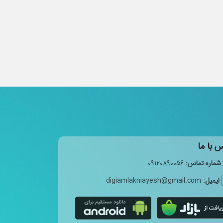
 با ما
شماره تماس:
09120890056
ایمیل:
digiamlakniayesh@gmail.com